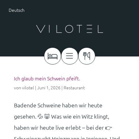
Deutsch
Ich glaub mein Schwein pfeift.
von
vilotel
|
Juni 1, 2026
|
Restaurant
Badende Schweine haben wir heute
gesehen. 💦 🐷 Was wie ein Witz klingt,
haben wir heute live erlebt – bei der 👉
Schweinezucht Heinzmann in Iggingen. Und